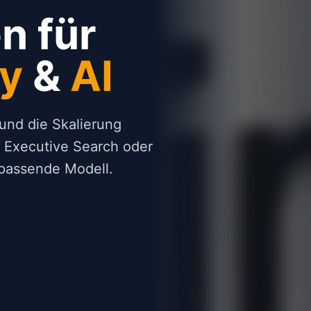
n für
ty
&
AI
und die Skalierung
, Executive Search oder
 passende Modell.